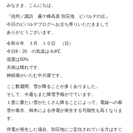
みなさま、こんにちは。
『信州／諏訪 霧ケ峰高原 別荘地 ビバルデの丘』
今日のビバルデブログへお立ち寄りいただきまして
ありがとうございます。
令和６年 ３月 １０日 （日）
今日8：20 の気温は-6.8℃
湿度は50%
天候は晴れです。
神経痛がいたむ中川屋です。
ここ数週間、雪が降ることが多くありました。
そして、今週もまた降雪予報がでています。
１度に重たい雪がたくさん降ることによって、電線への着
雪や着氷、倒木による停電が発生する可能性も高くなりま
す。
停電が発生した場合、別荘地にご定住されている方はすぐ