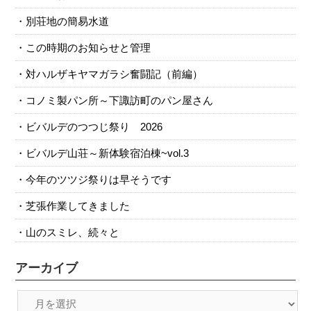
別荘地の簡易水道
この時期のお知らせと管理
対ハルザキヤマガラシ奮闘記（前編）
コノミ製パン所～下諏訪町のパン屋さん
ビバルデのつつじ祭り 2026
ビバルデ山荘～新体験宿泊棟~vol.3
今年のツツジ祭りは早そうです
芝張作業してきました
山のスミレ、続々と
アーカイブ