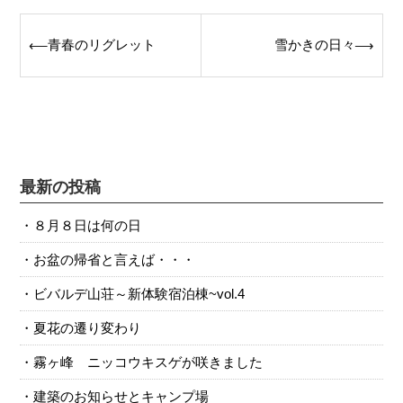
Post
青春のリグレット
雪かきの日々
⟵
⟶
navigation
最新の投稿
８月８日は何の日
お盆の帰省と言えば・・・
ビバルデ山荘～新体験宿泊棟~vol.4
夏花の遷り変わり
霧ヶ峰 ニッコウキスゲが咲きました
建築のお知らせとキャンプ場