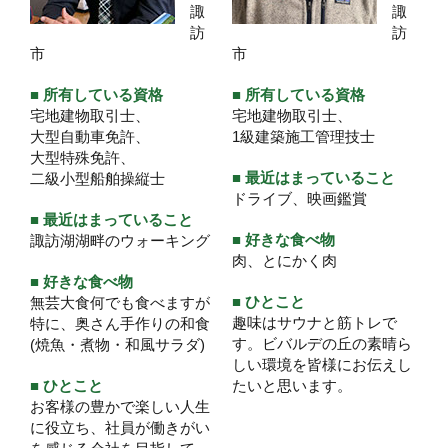
諏
諏
訪
訪
市
市
■ 所有している資格
■ 所有している資格
宅地建物取引士、
宅地建物取引士、
大型自動車免許、
1級建築施工管理技士
大型特殊免許、
■ 最近はまっていること
二級小型船舶操縦士
ドライブ、映画鑑賞
■ 最近はまっていること
■ 好きな食べ物
諏訪湖湖畔のウォーキング
肉、とにかく肉
■ 好きな食べ物
■ ひとこと
無芸大食何でも食べますが
趣味はサウナと筋トレで
特に、奥さん手作りの和食
す。ビバルデの丘の素晴ら
(焼魚・煮物・和風サラダ)
しい環境を皆様にお伝えし
■ ひとこと
たいと思います。
お客様の豊かで楽しい人生
に役立ち、社員が働きがい