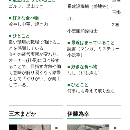
車両
ゴルフ、里山歩き
系建設機械（整地等）、
玉掛
■ 好きな食べ物
け、
冷やし中華、焼き肉
２級
小型船舶操縦士
■ ひとこと
良い環境の職場で働けるこ
■ 最近はまっていること
とを感謝している。
読書（マンガ、ミステリー
会社の経営実態が変わり、
小説等）
オーナー(社長)に日々接す
ることで、目指す方向や働
■ 好きな食べ物
く意味が解り易くなり結果
なし（和も洋も）
として「やりがい」が向上
している。
■ ひとこと
何事にも考えて取り組む
三木まどか
伊藤為幸
■
■