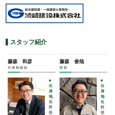
スタッフ紹介
藤森 和彦
藤森 俊哉
代表取締役
部長
■
■
出
出
身
身
地
地
長
長
野
野
県
県