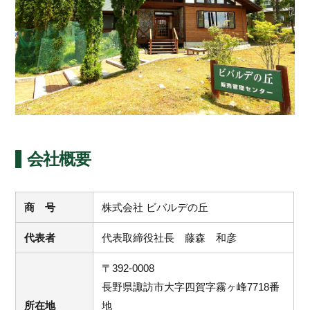
会社概要
商 号
株式会社 ビバルデの丘
代表者
代表取締役社長 藤森 和彦
〒392-0008
長野県諏訪市大字四賀字霧ヶ峰7718番
所在地
地