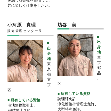
を感じる会社を目指して、
共に楽しく仕事をしたい。
小河原 真理
坊谷 実
販売管理センター長
■
出
■
身
出
地
身
東
地
京
東
都
京
品
都
川
文
区
京
区
■ 所有している資格
調理師免許、
■ 所有している資格
浄化槽維持管理士免許、
宅地建物取引士、
大型特殊免許、
FP技能士２級、