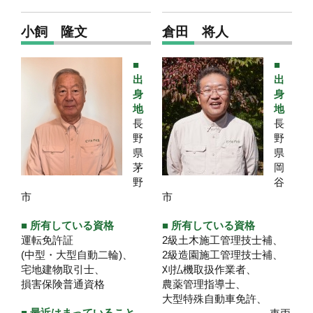
小飼 隆文
倉田 将人
■
■
出
出
身
身
地
地
長
長
野
野
県
県
茅
岡
野
谷
市
市
■ 所有している資格
■ 所有している資格
運転免許証
2級土木施工管理技士補、
(中型・大型自動二輪)、
2級造園施工管理技士補、
宅地建物取引士、
刈払機取扱作業者、
損害保険普通資格
農薬管理指導士、
大型特殊自動車免許、
■ 最近はまっていること