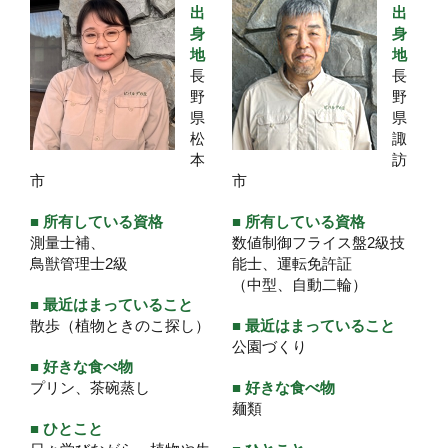
出
出
身
身
地
地
長
長
野
野
県
県
松
諏
本
訪
市
市
■ 所有している資格
■ 所有している資格
測量士補、
数値制御フライス盤2級技
鳥獣管理士2級
能士、運転免許証
（中型、自動二輪）
■ 最近はまっていること
散歩（植物ときのこ探し）
■ 最近はまっていること
公園づくり
■ 好きな食べ物
プリン、茶碗蒸し
■ 好きな食べ物
麺類
■ ひとこと