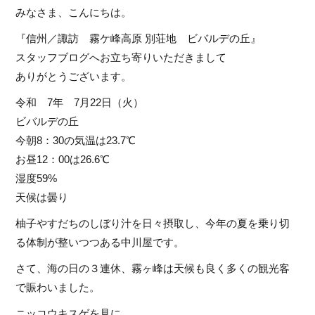
みなさま、こんにちは。
『信州／諏訪 霧ケ峰高原 別荘地 ビバルデの丘』
スタッフブログへお立ち寄りいただきまして
ありがとうございます。
令和 7年 7月22日（火）
ビバルデの丘
今朝8：30の気温は23.7℃
お昼12：00は26.6℃
湿度59%
天候は曇り
柚子やすだちのしぼり汁を日々摂取し、今年の夏を乗り切
る体制が整いつつある中川屋です。
さて、海の日の３連休、霧ヶ峰は天候も良く多くの観光客
で賑わいました。
ニッコウキスゲを見に