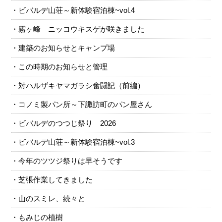
ビバルデ山荘～新体験宿泊棟~vol.4
霧ヶ峰 ニッコウキスゲが咲きました
建築のお知らせとキャンプ場
この時期のお知らせと管理
対ハルザキヤマガラシ奮闘記（前編）
コノミ製パン所～下諏訪町のパン屋さん
ビバルデのつつじ祭り 2026
ビバルデ山荘～新体験宿泊棟~vol.3
今年のツツジ祭りは早そうです
芝張作業してきました
山のスミレ、続々と
もみじの植樹