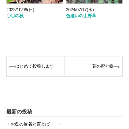
2023/10/08(日)
2024/07/17(水)
〇〇の秋
色違いの山野草
Post
はじめて投稿します
花の蜜と蝶
⟵
⟶
navigation
最新の投稿
お盆の帰省と言えば・・・