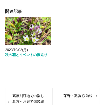
関連記事
2023/10/02(月)
秋の花とイベントの振返り
Post
高原別荘地での楽し
茅野・諏訪 桜前線
⟶
navigation
み方～お庭で燻製編
⟵