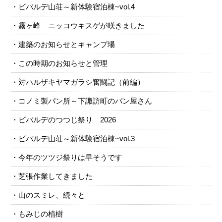
ビバルデ山荘～新体験宿泊棟~vol.4
霧ヶ峰 ニッコウキスゲが咲きました
建築のお知らせとキャンプ場
この時期のお知らせと管理
対ハルザキヤマガラシ奮闘記（前編）
コノミ製パン所～下諏訪町のパン屋さん
ビバルデのつつじ祭り 2026
ビバルデ山荘～新体験宿泊棟~vol.3
今年のツツジ祭りは早そうです
芝張作業してきました
山のスミレ、続々と
もみじの植樹