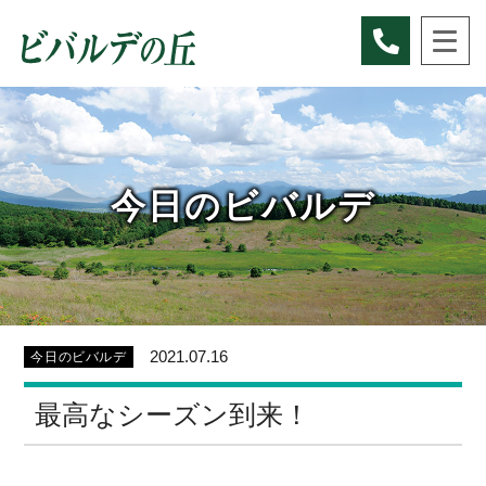
Skip
to
content
今日のビバルデ
2021.07.16
今日のビバルデ
最高なシーズン到来！