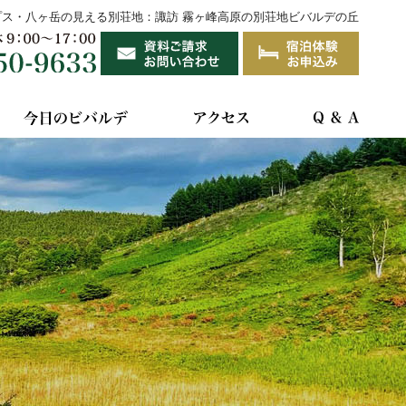
プス・八ヶ岳の見える別荘地：諏訪 霧ヶ峰高原の別荘地ビバルデの丘