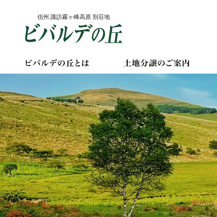
Skip
信州 諏訪霧ヶ峰高原 別荘地
to
content