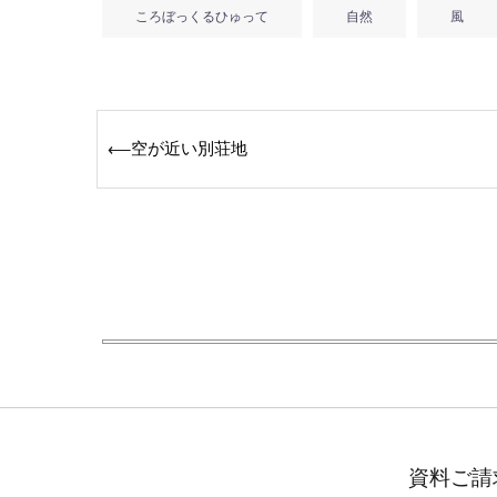
ころぼっくるひゅって
自然
風
Post
空が近い別荘地
⟵
navigation
資料ご請