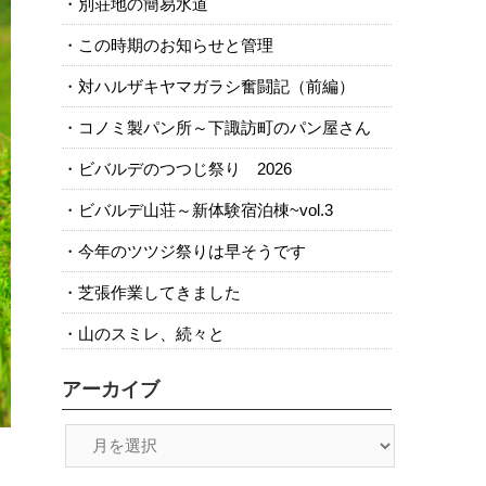
別荘地の簡易水道
この時期のお知らせと管理
対ハルザキヤマガラシ奮闘記（前編）
コノミ製パン所～下諏訪町のパン屋さん
ビバルデのつつじ祭り 2026
ビバルデ山荘～新体験宿泊棟~vol.3
今年のツツジ祭りは早そうです
芝張作業してきました
山のスミレ、続々と
アーカイブ