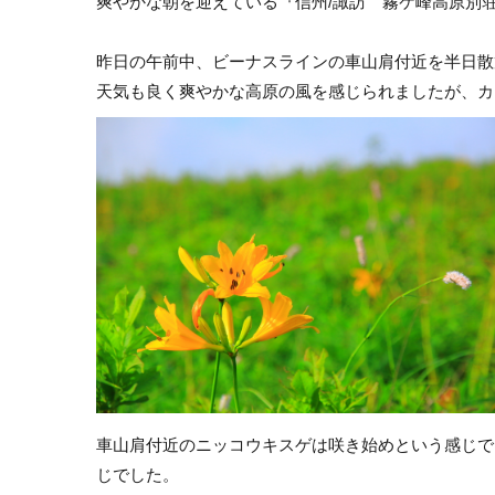
爽やかな朝を迎えている『信州/諏訪 霧ケ峰高原別
昨日の午前中、ビーナスラインの車山肩付近を半日散
天気も良く爽やかな高原の風を感じられましたが、カ
車山肩付近のニッコウキスゲは咲き始めという感じで
じでした。