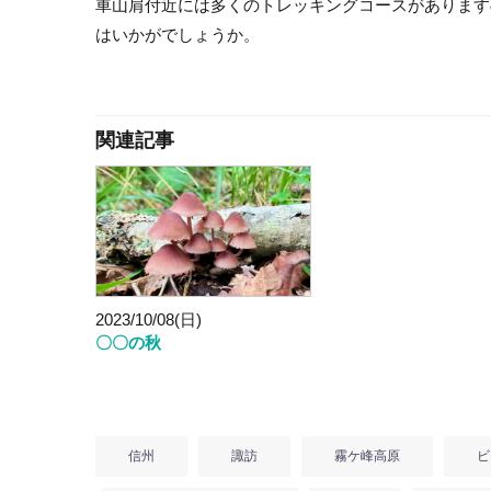
車山肩付近には多くのトレッキングコースがあります
はいかがでしょうか。
関連記事
2023/10/08(日)
〇〇の秋
信州
諏訪
霧ケ峰高原
ビ