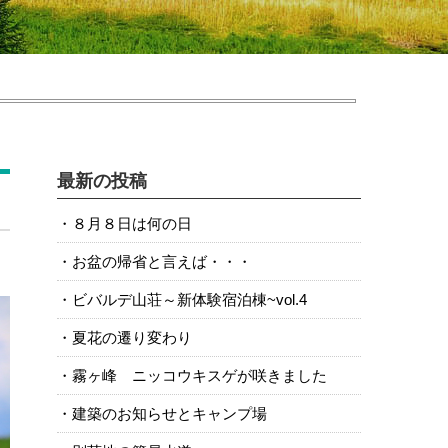
最新の投稿
８月８日は何の日
お盆の帰省と言えば・・・
ビバルデ山荘～新体験宿泊棟~vol.4
夏花の遷り変わり
霧ヶ峰 ニッコウキスゲが咲きました
建築のお知らせとキャンプ場