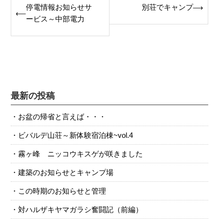
停電情報お知らせサ
別荘でキャンプ
⟶
⟵
navigation
ービス～中部電力
最新の投稿
お盆の帰省と言えば・・・
ビバルデ山荘～新体験宿泊棟~vol.4
霧ヶ峰 ニッコウキスゲが咲きました
建築のお知らせとキャンプ場
この時期のお知らせと管理
対ハルザキヤマガラシ奮闘記（前編）