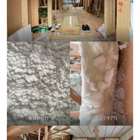
室内の全貌が少しづつ明らかに♪
断熱材吹付
モコモコです(^^)