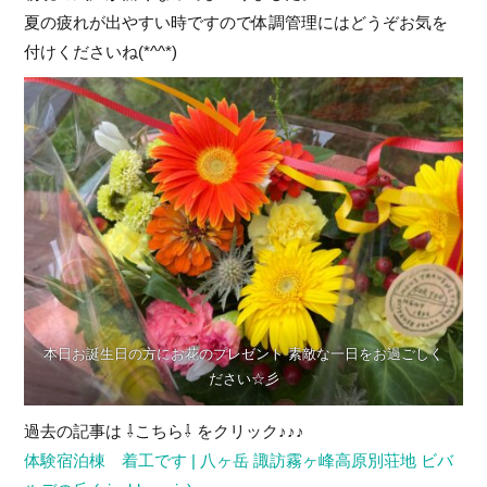
夏の疲れが出やすい時ですので体調管理にはどうぞお気を
付けくださいね(*^^*)
本日お誕生日の方にお花のプレゼント 素敵な一日をお過ごしく
ださい☆彡
過去の記事は ⇩こちら⇩ をクリック♪♪♪
体験宿泊棟 着工です | 八ヶ岳 諏訪霧ヶ峰高原別荘地 ビバ