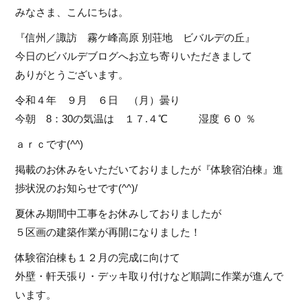
みなさま、こんにちは。
『信州／諏訪 霧ケ峰高原 別荘地 ビバルデの丘』
今日のビバルデブログへお立ち寄りいただきまして
ありがとうございます。
令和４年 ９月 ６日 （月）曇り
今朝 8：30の気温は １７.４℃ 湿度 ６０ ％
ａｒｃです(
^^
)
掲載のお休みをいただいておりましたが『体験宿泊棟』進
捗状況のお知らせです(^^)/
夏休み期間中工事をお休みしておりましたが
５区画の建築作業が再開になりました！
体験宿泊棟も１２月の完成に向けて
外壁・軒天張り・デッキ取り付けなど順調に作業が進んで
います。