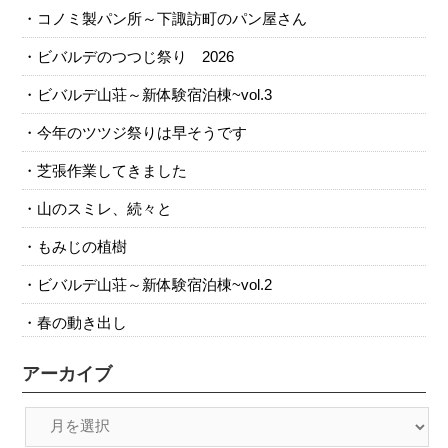
コノミ製パン所～下諏訪町のパン屋さん
ビバルデのつつじ祭り 2026
ビバルデ山荘～新体験宿泊棟~vol.3
今年のツツジ祭りは早そうです
芝張作業してきました
山のスミレ、続々と
もみじの植樹
ビバルデ山荘～新体験宿泊棟~vol.2
春の動き出し
アーカイブ