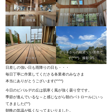
断熱材がキレイに入った壁と
屋根裏
屋根
デッキからの眺望 いい景色で
デッキ♪
す(*^^*) 撮影 9/5
日差しの強い日も雨降りの日も・・・
毎日丁寧に作業してくださる各業者のみなさま
本当にありがとうございます(*^^*)
今日のビバルデの丘は肌寒く風が強く曇り空です。
季節が進んでいるな～と感じながら朝のパトロールにいっ
てきました(^^)
朝晩の気温が低くなってまいりました。