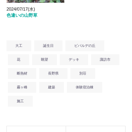
2024/07/17(水)
色違いの山野草
大工
誕生日
ビバルデの丘
花
眺望
デッキ
諏訪市
断熱材
長野県
別荘
霧ヶ峰
建築
体験宿泊棟
施工
Post