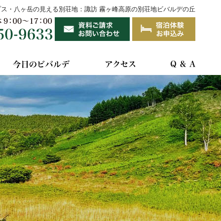
プス・八ヶ岳の見える別荘地：諏訪 霧ヶ峰高原の別荘地ビバルデの丘