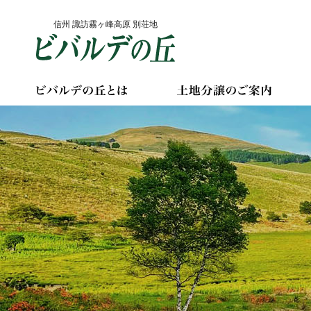
Skip
信州 諏訪霧ヶ峰高原 別荘地
to
content