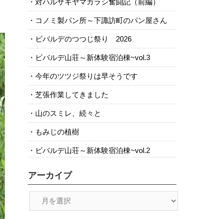
対ハルザキヤマガラシ奮闘記（前編）
コノミ製パン所～下諏訪町のパン屋さん
ビバルデのつつじ祭り 2026
ビバルデ山荘～新体験宿泊棟~vol.3
今年のツツジ祭りは早そうです
芝張作業してきました
山のスミレ、続々と
もみじの植樹
ビバルデ山荘～新体験宿泊棟~vol.2
アーカイブ