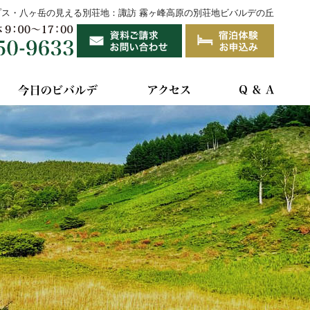
プス・八ヶ岳の見える別荘地：諏訪 霧ヶ峰高原の別荘地ビバルデの丘