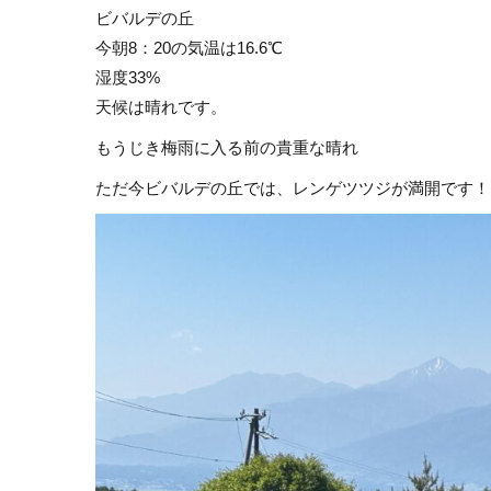
ビバルデの丘
今朝8：20の気温は16.6℃
湿度33%
天候は晴れです。
もうじき梅雨に入る前の貴重な晴れ
ただ今ビバルデの丘では、レンゲツツジが満開です！