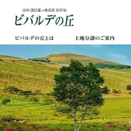
Skip
信州 諏訪霧ヶ峰高原 別荘地
to
content