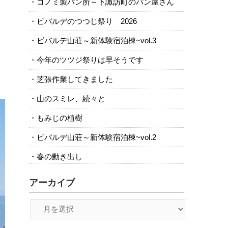
コノミ製パン所～下諏訪町のパン屋さん
ビバルデのつつじ祭り 2026
ビバルデ山荘～新体験宿泊棟~vol.3
今年のツツジ祭りは早そうです
芝張作業してきました
山のスミレ、続々と
もみじの植樹
ビバルデ山荘～新体験宿泊棟~vol.2
春の動き出し
アーカイブ