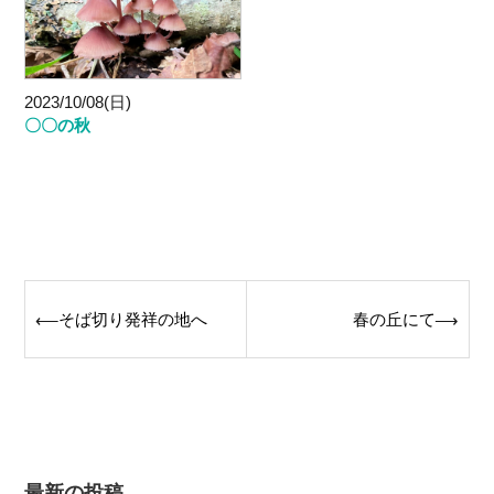
2023/10/08(日)
〇〇の秋
Post
そば切り発祥の地へ
春の丘にて
⟵
⟶
navigation
最新の投稿