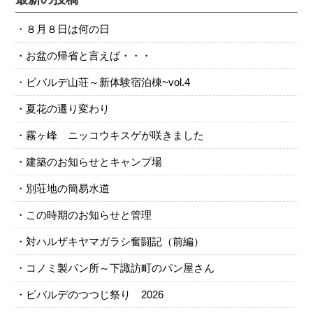
８月８日は何の日
お盆の帰省と言えば・・・
ビバルデ山荘～新体験宿泊棟~vol.4
夏花の遷り変わり
霧ヶ峰 ニッコウキスゲが咲きました
建築のお知らせとキャンプ場
別荘地の簡易水道
この時期のお知らせと管理
対ハルザキヤマガラシ奮闘記（前編）
コノミ製パン所～下諏訪町のパン屋さん
ビバルデのつつじ祭り 2026