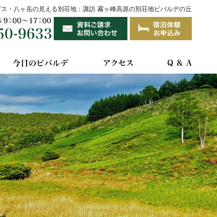
プス・八ヶ岳の見える別荘地：諏訪 霧ヶ峰高原の別荘地ビバルデの丘