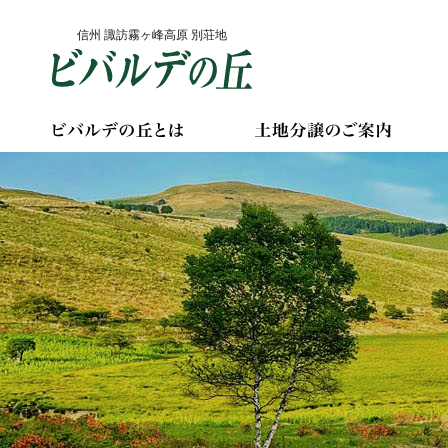
Skip
信州 諏訪霧ヶ峰高原 別荘地
to
content