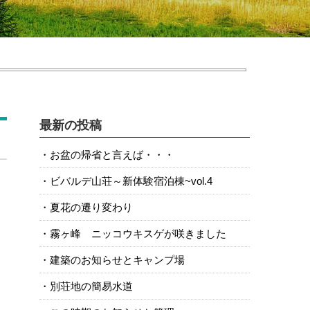
最新の投稿
お盆の帰省と言えば・・・
ビバルデ山荘～新体験宿泊棟~vol.4
夏花の遷り変わり
霧ヶ峰 ニッコウキスゲが咲きました
建築のお知らせとキャンプ場
別荘地の簡易水道