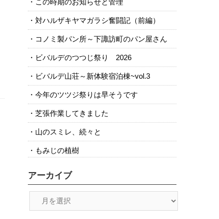
この時期のお知らせと管理
対ハルザキヤマガラシ奮闘記（前編）
コノミ製パン所～下諏訪町のパン屋さん
ビバルデのつつじ祭り 2026
ビバルデ山荘～新体験宿泊棟~vol.3
今年のツツジ祭りは早そうです
芝張作業してきました
山のスミレ、続々と
もみじの植樹
アーカイブ