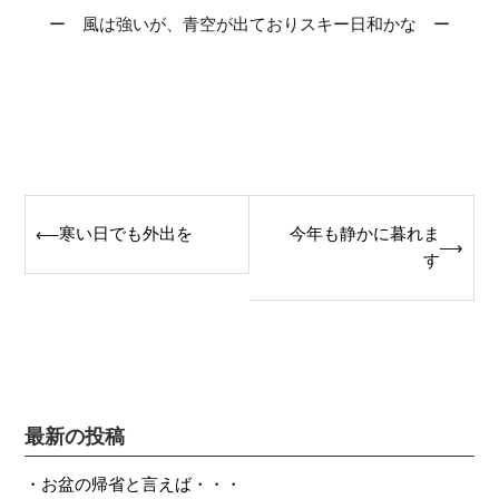
ー 風は強いが、青空が出ておりスキー日和かな ー
Post
寒い日でも外出を
今年も静かに暮れま
⟵
⟶
navigation
す
最新の投稿
お盆の帰省と言えば・・・