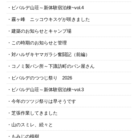
ビバルデ山荘～新体験宿泊棟~vol.4
霧ヶ峰 ニッコウキスゲが咲きました
建築のお知らせとキャンプ場
この時期のお知らせと管理
対ハルザキヤマガラシ奮闘記（前編）
コノミ製パン所～下諏訪町のパン屋さん
ビバルデのつつじ祭り 2026
ビバルデ山荘～新体験宿泊棟~vol.3
今年のツツジ祭りは早そうです
芝張作業してきました
山のスミレ、続々と
もみじの植樹