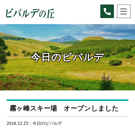
Skip
to
content
今日のビバルデ
霧ヶ峰スキー場 オープンしました
2016.12.23
今日のビバルデ