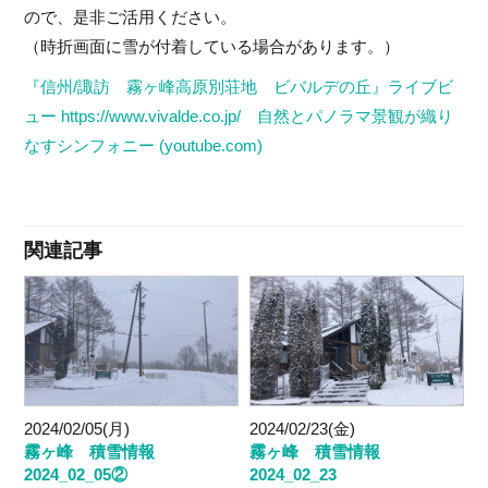
ので、是非ご活用ください。
（時折画面に雪が付着している場合があります。）
『信州/諏訪 霧ヶ峰高原別荘地 ビバルデの丘』ライブビ
ュー https://www.vivalde.co.jp/ 自然とパノラマ景観が織り
なすシンフォニー (youtube.com)
関連記事
2024/02/05(月)
2024/02/23(金)
霧ヶ峰 積雪情報
霧ヶ峰 積雪情報
2024_02_05②
2024_02_23