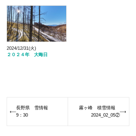
2024/12/31(火)
２０２４年 大晦日
Post
長野県 雪情報
霧ヶ峰 積雪情報
⟵
⟶
navigation
9：30
2024_02_05②