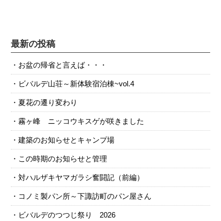
最新の投稿
お盆の帰省と言えば・・・
ビバルデ山荘～新体験宿泊棟~vol.4
夏花の遷り変わり
霧ヶ峰 ニッコウキスゲが咲きました
建築のお知らせとキャンプ場
この時期のお知らせと管理
対ハルザキヤマガラシ奮闘記（前編）
コノミ製パン所～下諏訪町のパン屋さん
ビバルデのつつじ祭り 2026