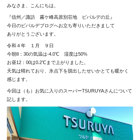
みなさま、こんにちは。
『信州／諏訪 霧ケ峰高原別荘地 ビバルデの丘』
今日のビバルデブログへお立ち寄りいただきまして
ありがとうございます。
令和４年 １月 ９日
今朝8：30の気温は-4.0℃ 湿度は50%
お昼12：00は0.2℃まで上がりました。
天気は晴れており、氷点下を脱出したせいかとても暖かく
感じます。
今回は（も）お気に入りのスーパーTSURUYAさんについて
記します。