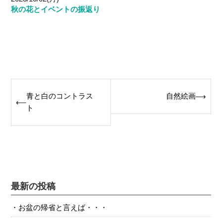
秋の花とイベントの振返り
Post
青と白のコントラス
自然絵画
⟶
⟵
navigation
ト
最新の投稿
お盆の帰省と言えば・・・