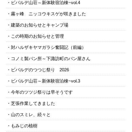
ビバルデ山荘～新体験宿泊棟~vol.4
霧ヶ峰 ニッコウキスゲが咲きました
建築のお知らせとキャンプ場
この時期のお知らせと管理
対ハルザキヤマガラシ奮闘記（前編）
コノミ製パン所～下諏訪町のパン屋さん
ビバルデのつつじ祭り 2026
ビバルデ山荘～新体験宿泊棟~vol.3
今年のツツジ祭りは早そうです
芝張作業してきました
山のスミレ、続々と
もみじの植樹