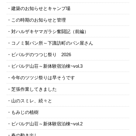
建築のお知らせとキャンプ場
この時期のお知らせと管理
対ハルザキヤマガラシ奮闘記（前編）
コノミ製パン所～下諏訪町のパン屋さん
ビバルデのつつじ祭り 2026
ビバルデ山荘～新体験宿泊棟~vol.3
今年のツツジ祭りは早そうです
芝張作業してきました
山のスミレ、続々と
もみじの植樹
ビバルデ山荘～新体験宿泊棟~vol.2
春の動き出し