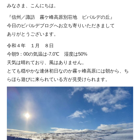
みなさま、こんにちは。
『信州／諏訪 霧ケ峰高原別荘地 ビバルデの丘』
今日のビバルデブログへお立ち寄りいただきまして
ありがとうございます。
令和４年 １月 ８日
今朝9：00の気温は-7.0℃ 湿度は50%
天気は晴れており、風はありません。
とても穏やかな連休初日なのか霧ヶ峰高原には朝から、ち
らほら遊びに来られている方が見受けられます。