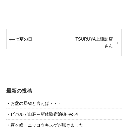
Post
七草の日
TSURUYA上諏訪店
⟵
⟶
navigation
さん
最新の投稿
お盆の帰省と言えば・・・
ビバルデ山荘～新体験宿泊棟~vol.4
霧ヶ峰 ニッコウキスゲが咲きました