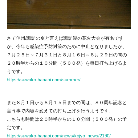
さて信州/諏訪の夏と言えば諏訪湖の花火大会が有名です
が、今年も感染症予防対策のために中止となりましたが、
７月２５日～７月３１日と８月１６日～８月２９日の間の
２０時半からの１０分間（５００発）を毎日打ち上げるよ
うです。
https://suwako-hanabi.com/summer/
また８月１日から８月１５日までの間は、８０周年記念と
言う事で内容を変えての打ち上げを行うようです。
こちらも時間は２０時半からの１０分間（５００発）の予
定です。
https://suwako-hanabi.com/news/kojyo_news/2190/