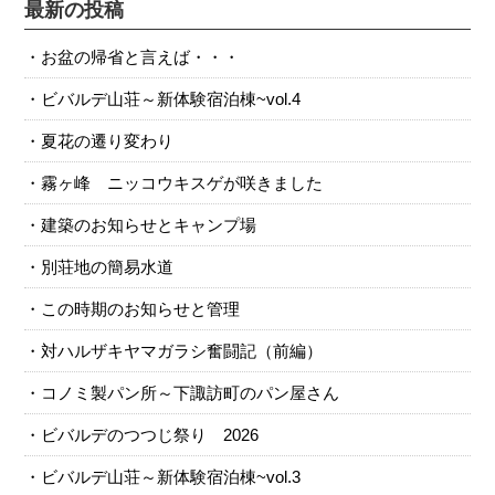
最新の投稿
お盆の帰省と言えば・・・
ビバルデ山荘～新体験宿泊棟~vol.4
夏花の遷り変わり
霧ヶ峰 ニッコウキスゲが咲きました
建築のお知らせとキャンプ場
別荘地の簡易水道
この時期のお知らせと管理
対ハルザキヤマガラシ奮闘記（前編）
コノミ製パン所～下諏訪町のパン屋さん
ビバルデのつつじ祭り 2026
ビバルデ山荘～新体験宿泊棟~vol.3