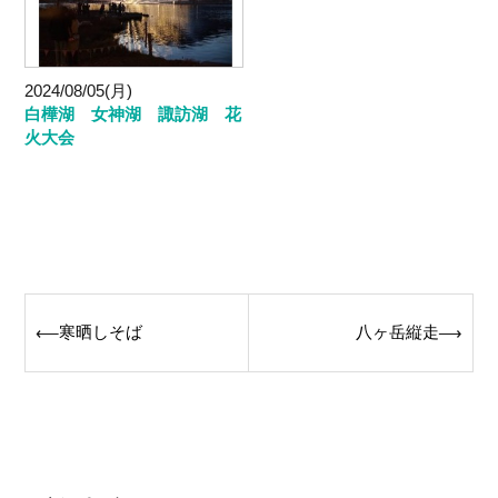
2024/08/05(月)
白樺湖 女神湖 諏訪湖 花
火大会
Post
寒晒しそば
八ヶ岳縦走
⟵
⟶
navigation