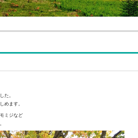
した。
しめます。
モミジなど
。