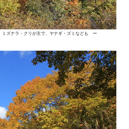
） ミズナラ・クリが主で、ヤナギ・ズミなども ー