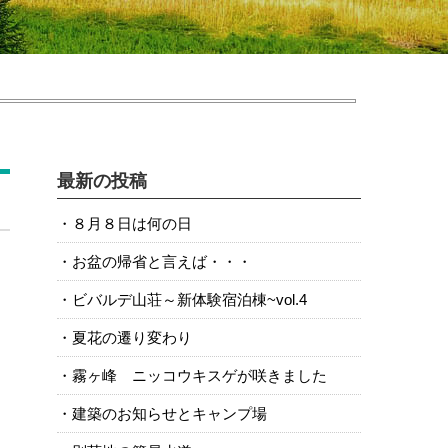
最新の投稿
８月８日は何の日
お盆の帰省と言えば・・・
ビバルデ山荘～新体験宿泊棟~vol.4
夏花の遷り変わり
霧ヶ峰 ニッコウキスゲが咲きました
建築のお知らせとキャンプ場