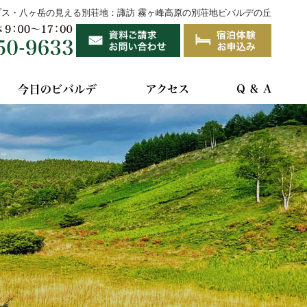
プス・八ヶ岳の見える別荘地：諏訪 霧ヶ峰高原の別荘地ビバルデの丘