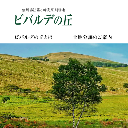
Skip
信州 諏訪霧ヶ峰高原 別荘地
to
content