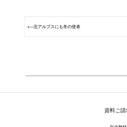
Post
北アルプスにも冬の使者
⟵
navigation
資料ご請