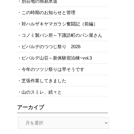
別荘地の簡易水道
この時期のお知らせと管理
対ハルザキヤマガラシ奮闘記（前編）
コノミ製パン所～下諏訪町のパン屋さん
ビバルデのつつじ祭り 2026
ビバルデ山荘～新体験宿泊棟~vol.3
今年のツツジ祭りは早そうです
芝張作業してきました
山のスミレ、続々と
アーカイブ