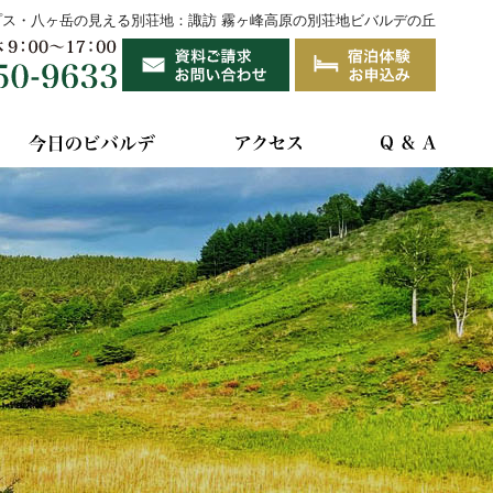
プス・八ヶ岳の見える別荘地：諏訪 霧ヶ峰高原の別荘地ビバルデの丘