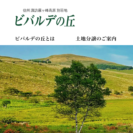
Skip
信州 諏訪霧ヶ峰高原 別荘地
to
content