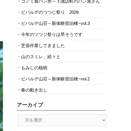
コノミ製パン所～下諏訪町のパン屋さん
ビバルデのつつじ祭り 2026
ビバルデ山荘～新体験宿泊棟~vol.3
今年のツツジ祭りは早そうです
芝張作業してきました
山のスミレ、続々と
もみじの植樹
ビバルデ山荘～新体験宿泊棟~vol.2
春の動き出し
アーカイブ