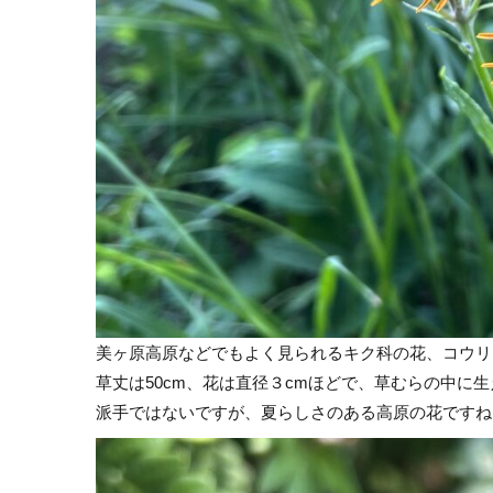
美ヶ原高原などでもよく見られるキク科の花、コウリ
草丈は50cm、花は直径３cmほどで、草むらの中に
派手ではないですが、夏らしさのある高原の花ですね