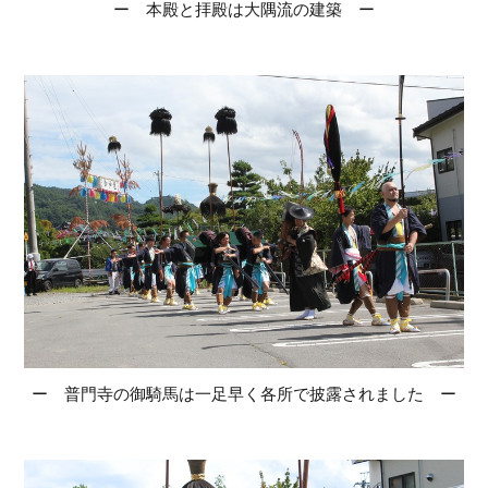
ー 本殿と拝殿は大隅流の建築 ー
ー 普門寺の御騎馬は一足早く各所で披露されました ー