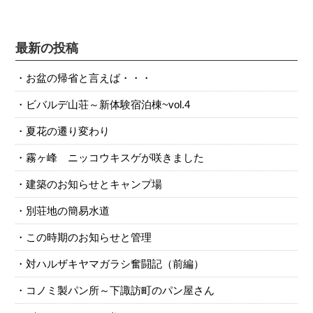
最新の投稿
お盆の帰省と言えば・・・
ビバルデ山荘～新体験宿泊棟~vol.4
夏花の遷り変わり
霧ヶ峰 ニッコウキスゲが咲きました
建築のお知らせとキャンプ場
別荘地の簡易水道
この時期のお知らせと管理
対ハルザキヤマガラシ奮闘記（前編）
コノミ製パン所～下諏訪町のパン屋さん