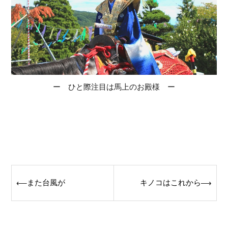
ー ひと際注目は馬上のお殿様 ー
Post
また台風が
キノコはこれから
⟵
⟶
navigation