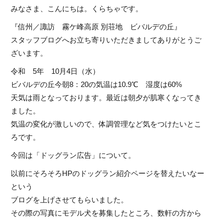
みなさま、こんにちは。くらちゃです。
『信州／諏訪 霧ケ峰高原 別荘地 ビバルデの丘』
スタッフブログへお立ち寄りいただきましてありがとうご
ざいます。
令和 5年 10月4日（水）
ビバルデの丘今朝8：20の気温は10.9℃ 湿度は60%
天気は雨となっております。最近は朝夕が肌寒くなってき
ました。
気温の変化が激しいので、体調管理など気をつけたいとこ
ろです。
今回は「ドッグラン広告」について。
以前にそろそろHPのドッグラン紹介ページを替えたいなー
という
ブログを上げさせてもらいました。
その際の写真にモデル犬を募集したところ、数軒の方から