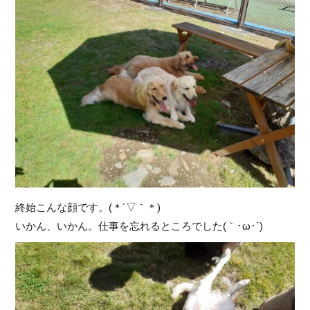
終始こんな顔です。(＊´▽｀＊)
いかん、いかん。仕事を忘れるところでした(｀･ω･´)