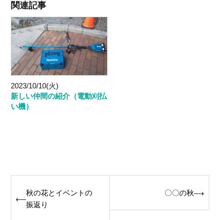
関連記事
2023/10/10(火)
新しい仲間の紹介（電動刈払
い機）
Post
秋の花とイベントの
〇〇の秋
⟶
⟵
navigation
振返り