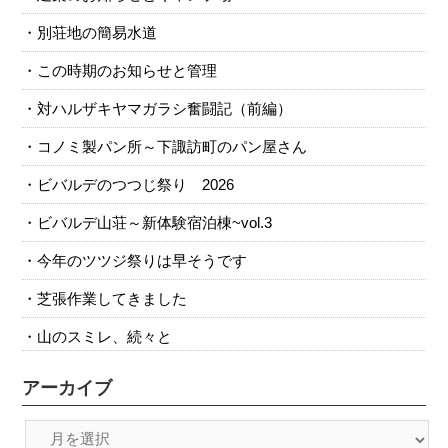
別荘地の簡易水道
この時期のお知らせと管理
対ハルザキヤマガラシ奮闘記（前編）
コノミ製パン所～下諏訪町のパン屋さん
ビバルデのつつじ祭り 2026
ビバルデ山荘～新体験宿泊棟~vol.3
今年のツツジ祭りは早そうです
芝張作業してきました
山のスミレ、続々と
アーカイブ