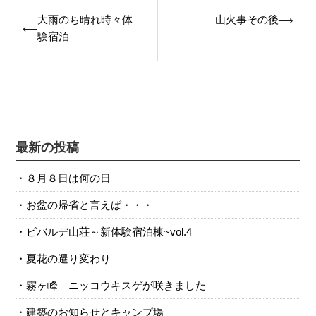
Post
大雨のち晴れ時々体
山火事その後
⟶
⟵
navigation
験宿泊
最新の投稿
８月８日は何の日
お盆の帰省と言えば・・・
ビバルデ山荘～新体験宿泊棟~vol.4
夏花の遷り変わり
霧ヶ峰 ニッコウキスゲが咲きました
建築のお知らせとキャンプ場