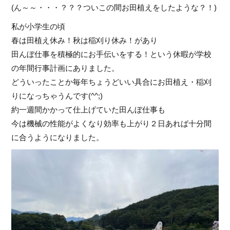
(ん～～・・・？？？ついこの間お田植えをしたような？！)
私が小学生の頃
春は田植え休み！秋は稲刈り休み！があり
田んぼ仕事を積極的にお手伝いをする！という休暇が学校
の年間行事計画にありました。
どういったことか毎年ちょうどいい具合にお田植え・稲刈
りになっちゃうんです(^^;)
約一週間かかって仕上げていた田んぼ仕事も
今は機械の性能がよくなり効率も上がり２日あれば十分間
に合うようになりました。