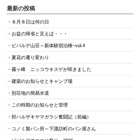
最新の投稿
８月８日は何の日
お盆の帰省と言えば・・・
ビバルデ山荘～新体験宿泊棟~vol.4
夏花の遷り変わり
霧ヶ峰 ニッコウキスゲが咲きました
建築のお知らせとキャンプ場
別荘地の簡易水道
この時期のお知らせと管理
対ハルザキヤマガラシ奮闘記（前編）
コノミ製パン所～下諏訪町のパン屋さん