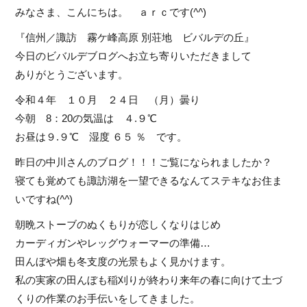
みなさま、こんにちは。 ａｒｃです(
^^
)
『信州／諏訪 霧ケ峰高原 別荘地 ビバルデの丘』
今日のビバルデブログへお立ち寄りいただきまして
ありがとうございます。
令和４年 １０月 ２４日 （月）曇り
今朝 8：20の気温は ４.９℃
お昼は９.９℃ 湿度 ６５ ％ です。
昨日の中川さんのブログ！！！ご覧になられましたか？
寝ても覚めても諏訪湖を一望できるなんてステキなお住ま
いですね(
^^
)
朝晩ストーブのぬくもりが恋しくなりはじめ
カーディガンやレッグウォーマーの準備…
田んぼや畑も冬支度の光景もよく見かけます。
私の実家の田んぼも稲刈りが終わり来年の春に向けて土づ
くりの作業のお手伝いをしてきました。