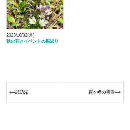
2023/10/02(月)
秋の花とイベントの振返り
Post
諏訪湖
霧ヶ峰の初雪
⟵
⟶
navigation