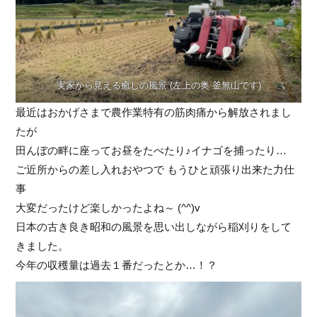
実家から見える癒しの風景 (左上の奥 釜無山です)
最近はおかげさまで農作業特有の筋肉痛から解放されまし
たが
田んぼの畔に座ってお昼をたべたり♪イナゴを捕ったり…
ご近所からの差し入れおやつで もうひと頑張り出来た力仕
事
大変だったけど楽しかったよね～ (^^)v
日本の古き良き昭和の風景を思い出しながら稲刈りをして
きました。
今年の収穫量は過去１番だったとか…！？