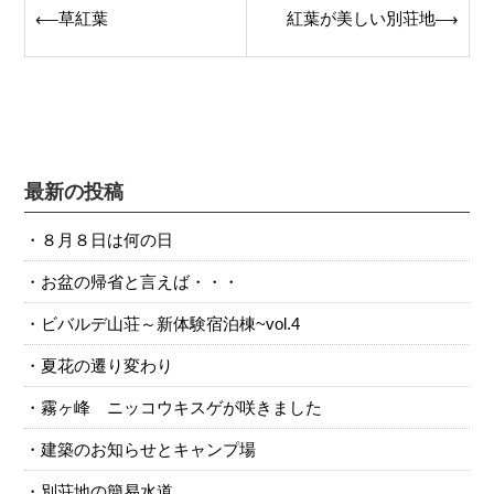
Post
草紅葉
紅葉が美しい別荘地
⟵
⟶
navigation
最新の投稿
８月８日は何の日
お盆の帰省と言えば・・・
ビバルデ山荘～新体験宿泊棟~vol.4
夏花の遷り変わり
霧ヶ峰 ニッコウキスゲが咲きました
建築のお知らせとキャンプ場
別荘地の簡易水道