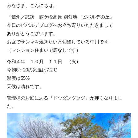
みなさま、こんにちは。
『信州／諏訪 霧ケ峰高原 別荘地 ビバルデの丘』
今日のビバルデブログへお立ち寄りいただきまして
ありがとうございます。
お庭でサンマを焼きたいと切望している中川です。
（マンション住まいで庭なしです）
令和４年 １０月 １１日 （火）
今朝8：20の気温は7.2℃
湿度は55%
天候は晴れです。
管理棟のお庭にある『ドウダンツツジ』が赤くなりまし
た。