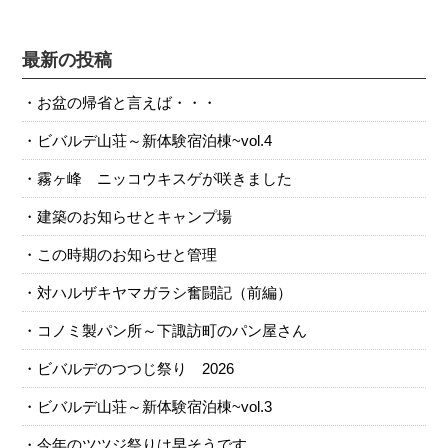
最新の投稿
お盆の帰省と言えば・・・
ビバルデ山荘～新体験宿泊棟~vol.4
霧ヶ峰 ニッコウキスゲが咲きました
建築のお知らせとキャンプ場
この時期のお知らせと管理
対ハルザキヤマガラシ奮闘記（前編）
コノミ製パン所～下諏訪町のパン屋さん
ビバルデのつつじ祭り 2026
ビバルデ山荘～新体験宿泊棟~vol.3
今年のツツジ祭りは早そうです