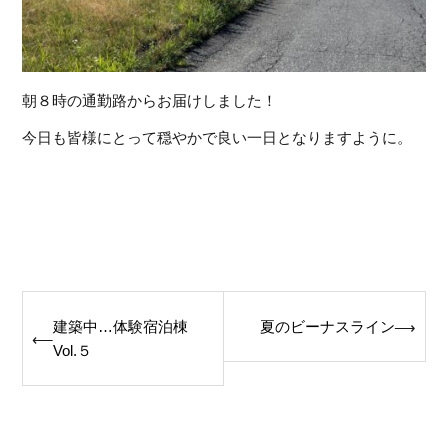
朝８時の通勤路からお届けしました！
今日も皆様にとって穏やかで良い一日となりますように。
Post
建築中…体験宿泊棟
夏のビーナスライン
⟶
⟵
navigation
Vol.５