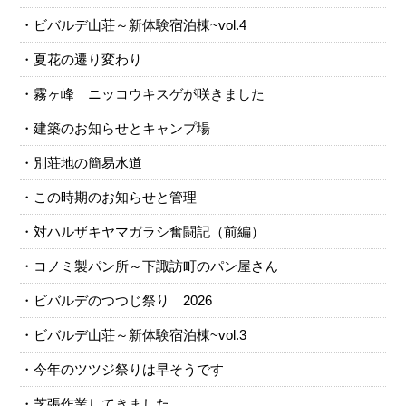
ビバルデ山荘～新体験宿泊棟~vol.4
夏花の遷り変わり
霧ヶ峰 ニッコウキスゲが咲きました
建築のお知らせとキャンプ場
別荘地の簡易水道
この時期のお知らせと管理
対ハルザキヤマガラシ奮闘記（前編）
コノミ製パン所～下諏訪町のパン屋さん
ビバルデのつつじ祭り 2026
ビバルデ山荘～新体験宿泊棟~vol.3
今年のツツジ祭りは早そうです
芝張作業してきました