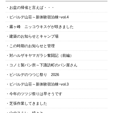
お盆の帰省と言えば・・・
ビバルデ山荘～新体験宿泊棟~vol.4
霧ヶ峰 ニッコウキスゲが咲きました
建築のお知らせとキャンプ場
この時期のお知らせと管理
対ハルザキヤマガラシ奮闘記（前編）
コノミ製パン所～下諏訪町のパン屋さん
ビバルデのつつじ祭り 2026
ビバルデ山荘～新体験宿泊棟~vol.3
今年のツツジ祭りは早そうです
芝張作業してきました
山のスミレ、続々と