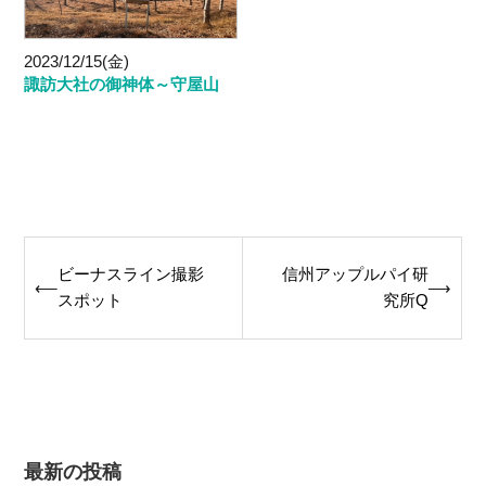
2023/12/15(金)
諏訪大社の御神体～守屋山
Post
ビーナスライン撮影
信州アップルパイ研
⟵
⟶
navigation
スポット
究所Q
最新の投稿