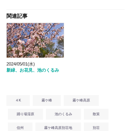
関連記事
2024/05/01(水)
新緑、お花見、池のくるみ
４K
霧ケ峰
霧ケ峰高原
踊り場湿原
池のくるみ
散策
信州
霧ケ峰高原別荘地
別荘