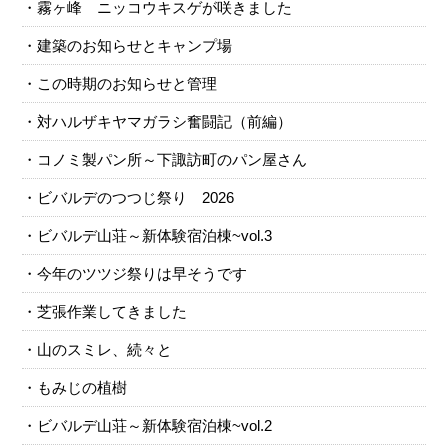
霧ヶ峰 ニッコウキスゲが咲きました
建築のお知らせとキャンプ場
この時期のお知らせと管理
対ハルザキヤマガラシ奮闘記（前編）
コノミ製パン所～下諏訪町のパン屋さん
ビバルデのつつじ祭り 2026
ビバルデ山荘～新体験宿泊棟~vol.3
今年のツツジ祭りは早そうです
芝張作業してきました
山のスミレ、続々と
もみじの植樹
ビバルデ山荘～新体験宿泊棟~vol.2