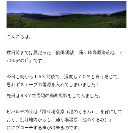
こんにちは。
数日前までは夏だった『信州/諏訪 霧ケ峰高原別荘地 ビ
バルデの丘』です。
今日も朝から１５℃前後で、湿度も７０％と言う感じで、
思わずストーブの電源を入れてしまいました！
先日は４K？で周辺の動画撮影をしてみました。
ビバルデの丘は『踊り場湿原（池のくるみ）』を背にして
おり、別荘地内からも『踊り場湿原（池のくるみ）』
にアプローチする事が出来るのです。