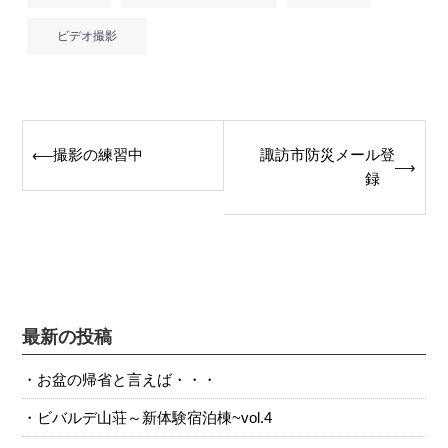
ビデオ撮影
Post
撮影の練習中
諏訪市防災メール登
⟵
⟶
navigation
録
最新の投稿
お盆の帰省と言えば・・・
ビバルデ山荘～新体験宿泊棟~vol.4