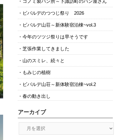
コノミ製パン所～下諏訪町のパン屋さん
ビバルデのつつじ祭り 2026
ビバルデ山荘～新体験宿泊棟~vol.3
今年のツツジ祭りは早そうです
芝張作業してきました
山のスミレ、続々と
もみじの植樹
ビバルデ山荘～新体験宿泊棟~vol.2
春の動き出し
アーカイブ