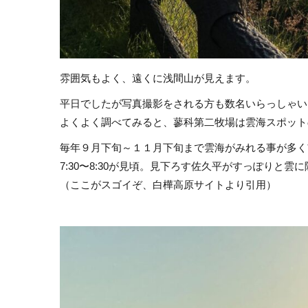
雰囲気もよく、遠くに浅間山が見えます。
平日でしたが写真撮影をされる方も数名いらっしゃい
よくよく調べてみると、蓼科第二牧場は雲海スポット
毎年９月下旬～１１月下旬まで雲海がみれる事が多く
7:30〜8:30が見頃。見下ろす佐久平がすっぽりと
（ここがスゴイぞ、白樺高原サイトより引用）