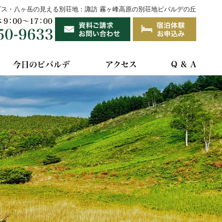
プス・八ヶ岳の見える別荘地：諏訪 霧ヶ峰高原の別荘地ビバルデの丘