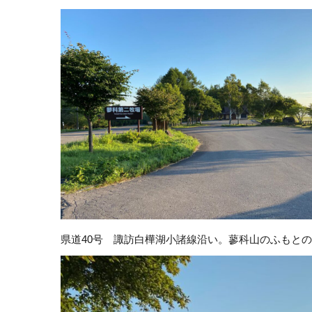
県道40号 諏訪白樺湖小諸線沿い。蓼科山のふもと