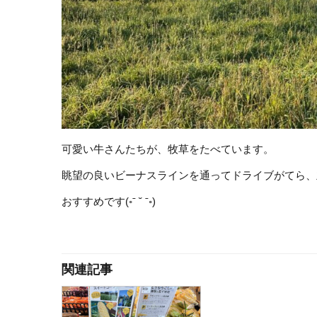
可愛い牛さんたちが、牧草をたべています。
眺望の良いビーナスラインを通ってドライブがてら、
おすすめです(◦ˉ ˘ ˉ◦)
関連記事