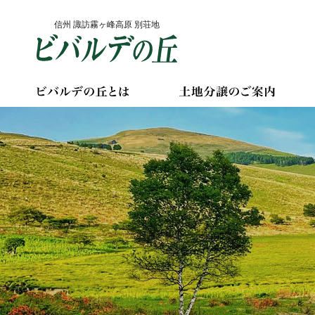
Skip
信州 諏訪霧ヶ峰高原 別荘地
to
content