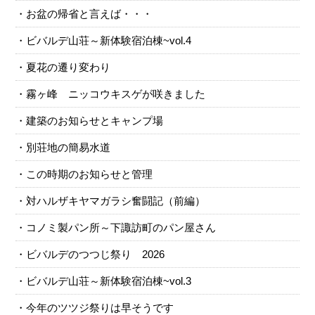
お盆の帰省と言えば・・・
ビバルデ山荘～新体験宿泊棟~vol.4
夏花の遷り変わり
霧ヶ峰 ニッコウキスゲが咲きました
建築のお知らせとキャンプ場
別荘地の簡易水道
この時期のお知らせと管理
対ハルザキヤマガラシ奮闘記（前編）
コノミ製パン所～下諏訪町のパン屋さん
ビバルデのつつじ祭り 2026
ビバルデ山荘～新体験宿泊棟~vol.3
今年のツツジ祭りは早そうです