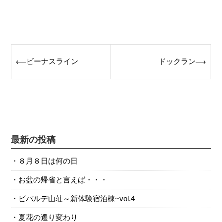
Post
ビーナスライン
ドックラン
⟵
⟶
navigation
最新の投稿
８月８日は何の日
お盆の帰省と言えば・・・
ビバルデ山荘～新体験宿泊棟~vol.4
夏花の遷り変わり