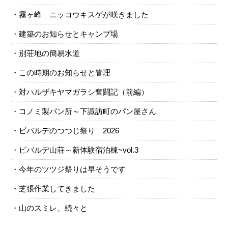
霧ヶ峰 ニッコウキスゲが咲きました
建築のお知らせとキャンプ場
別荘地の簡易水道
この時期のお知らせと管理
対ハルザキヤマガラシ奮闘記（前編）
コノミ製パン所～下諏訪町のパン屋さん
ビバルデのつつじ祭り 2026
ビバルデ山荘～新体験宿泊棟~vol.3
今年のツツジ祭りは早そうです
芝張作業してきました
山のスミレ、続々と