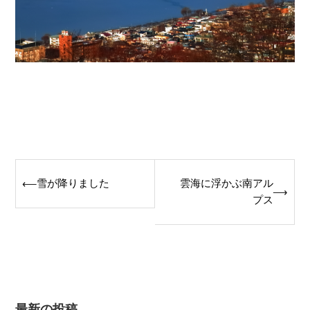
Post
雪が降りました
雲海に浮かぶ南アル
⟵
⟶
navigation
プス
最新の投稿