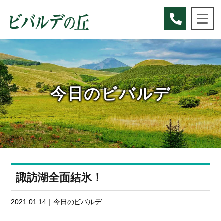
Skip
to
content
今日のビバルデ
諏訪湖全面結氷！
2021.01.14
今日のビバルデ