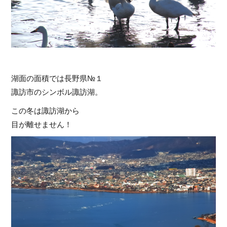
湖面の面積では長野県№１
諏訪市のシンボル諏訪湖。
この冬は諏訪湖から
目が離せません！