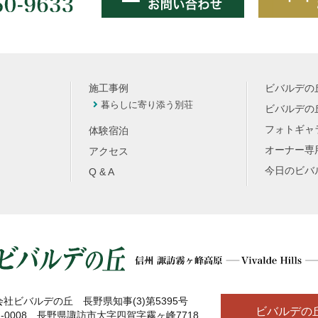
施工事例
ビバルデの
暮らしに寄り添う別荘
ビバルデの丘
フォトギャ
体験宿泊
オーナー専
アクセス
今日のビバ
Q & A
社ビバルデの丘 長野県知事(3)第5395号
ビバルデの
2-0008 長野県諏訪市大字四賀字霧ヶ峰7718