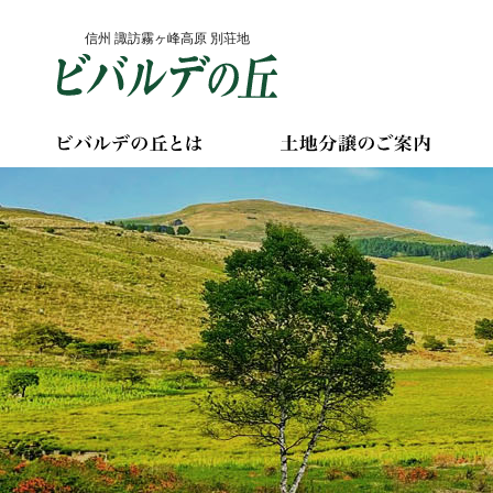
Skip
信州 諏訪霧ヶ峰高原 別荘地
to
content