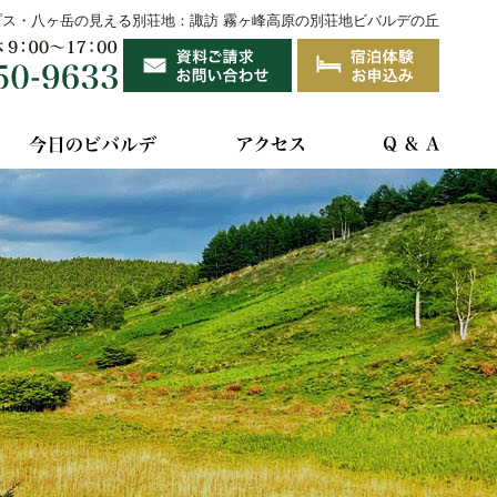
プス・八ヶ岳の見える別荘地：諏訪 霧ヶ峰高原の別荘地ビバルデの丘