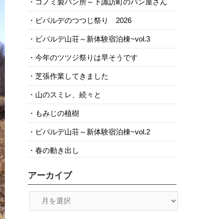
コノミ製パン所～下諏訪町のパン屋さん
ビバルデのつつじ祭り 2026
ビバルデ山荘～新体験宿泊棟~vol.3
今年のツツジ祭りは早そうです
芝張作業してきました
山のスミレ、続々と
もみじの植樹
ビバルデ山荘～新体験宿泊棟~vol.2
春の動き出し
アーカイブ