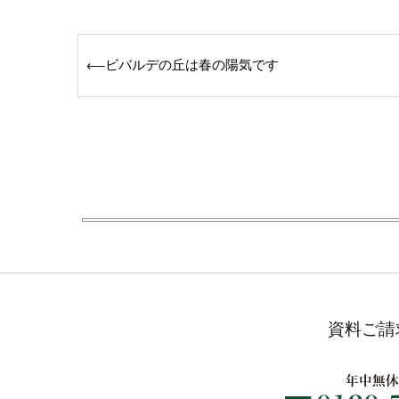
Post
ビバルデの丘は春の陽気です
⟵
navigation
資料ご請