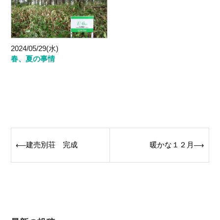
2024/05/29(水)
春、夏の事情
Post
建売別荘 完成
暖かな１２月
⟵
⟶
navigation