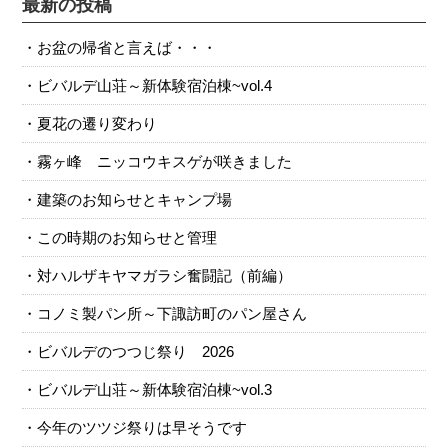
最新の投稿
お盆の帰省と言えば・・・
ビバルデ山荘～新体験宿泊棟~vol.4
夏花の遷り変わり
霧ヶ峰 ニッコウキスゲが咲きました
建築のお知らせとキャンプ場
この時期のお知らせと管理
対ハルザキヤマガラシ奮闘記（前編）
コノミ製パン所～下諏訪町のパン屋さん
ビバルデのつつじ祭り 2026
ビバルデ山荘～新体験宿泊棟~vol.3
今年のツツジ祭りは早そうです