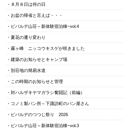
８月８日は何の日
お盆の帰省と言えば・・・
ビバルデ山荘～新体験宿泊棟~vol.4
夏花の遷り変わり
霧ヶ峰 ニッコウキスゲが咲きました
建築のお知らせとキャンプ場
別荘地の簡易水道
この時期のお知らせと管理
対ハルザキヤマガラシ奮闘記（前編）
コノミ製パン所～下諏訪町のパン屋さん
ビバルデのつつじ祭り 2026
ビバルデ山荘～新体験宿泊棟~vol.3