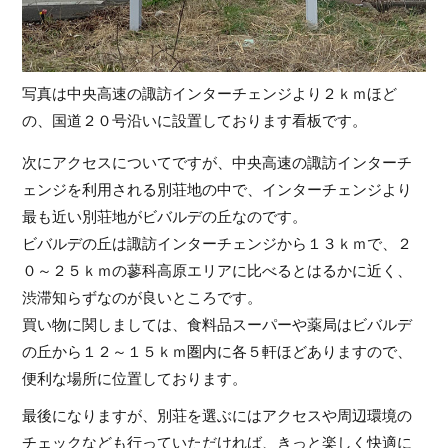
写真は中央高速の諏訪インターチェンジより２ｋｍほど
の、国道２０号沿いに設置しております看板です。
次にアクセスについてですが、中央高速の諏訪インターチ
ェンジを利用される別荘地の中で、インターチェンジより
最も近い別荘地がビバルデの丘なのです。
ビバルデの丘は諏訪インターチェンジから１３ｋｍで、２
０～２５ｋｍの蓼科高原エリアに比べるとはるかに近く、
渋滞知らずなのが良いところです。
買い物に関しましては、食料品スーパーや薬局はビバルデ
の丘から１２～１５ｋｍ圏内に各５軒ほどありますので、
便利な場所に位置しております。
最後になりますが、別荘を選ぶにはアクセスや周辺環境の
チェックなども行っていただければ、きっと楽しく快適に