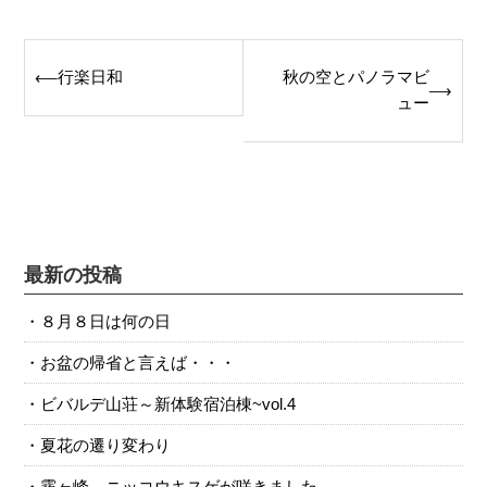
Post
行楽日和
秋の空とパノラマビ
⟵
⟶
navigation
ュー
最新の投稿
８月８日は何の日
お盆の帰省と言えば・・・
ビバルデ山荘～新体験宿泊棟~vol.4
夏花の遷り変わり
霧ヶ峰 ニッコウキスゲが咲きました