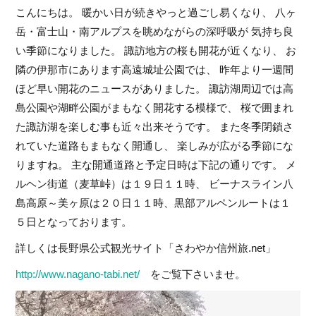
こんにちは。 暖かい日が続きやっと過ごし易くなり、 八ヶ
岳・富士山・南アルプスを眺めながらの深呼吸が 気持ち良
い季節になりました。 諏訪地方の桜も開花が近くなり、 お
隣の伊那市にあります高遠城址公園では、 昨年より一週間
ほど早い開花のニュースがありました。 諏訪湖周辺では高
島公園や湖畔公園がまもなく開花する模様で、 桜で囲まれ
た諏訪湖を楽しむ事も近々出来そうです。 また冬季閉鎖さ
れていた道路もまもなく開通し、 楽しみが広がる季節にな
りますね。 主な開通道路と予定日時は下記の通りです。 メ
ルヘン街道（麦草峠）は１９日１１時、 ビーナスライン八
島高原～美ヶ原は２０日１１時、黒部アルペンルートは１
５日となっております。
詳しくは長野県公式観光サイト「さわやか信州旅.net」
http://www.nagano-tabi.net/
をご覧下さいませ。