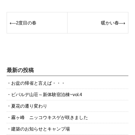
Post
2度目の春
暖かい春
⟵
⟶
navigation
最新の投稿
お盆の帰省と言えば・・・
ビバルデ山荘～新体験宿泊棟~vol.4
夏花の遷り変わり
霧ヶ峰 ニッコウキスゲが咲きました
建築のお知らせとキャンプ場