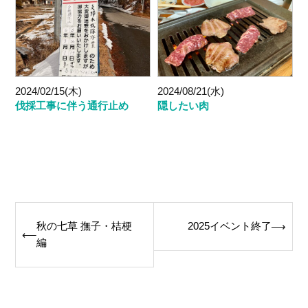
2024/02/15(木)
2024/08/21(水)
伐採工事に伴う通行止め
隠したい肉
Post
秋の七草 撫子・桔梗
2025イベント終了
⟶
⟵
navigation
編