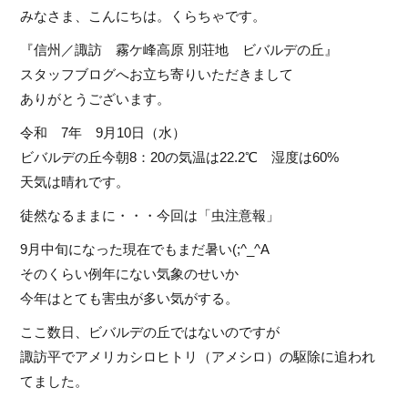
みなさま、こんにちは。くらちゃです。
『信州／諏訪 霧ケ峰高原 別荘地 ビバルデの丘』
スタッフブログへお立ち寄りいただきまして
ありがとうございます。
令和 7年 9月10日（水）
ビバルデの丘今朝8：20の気温は22.2℃ 湿度は60%
天気は晴れです。
徒然なるままに・・・今回は「虫注意報」
9月中旬になった現在でもまだ暑い(;^_^A
そのくらい例年にない気象のせいか
今年はとても害虫が多い気がする。
ここ数日、ビバルデの丘ではないのですが
諏訪平でアメリカシロヒトリ（アメシロ）の駆除に追われ
てました。