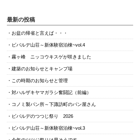
最新の投稿
お盆の帰省と言えば・・・
ビバルデ山荘～新体験宿泊棟~vol.4
霧ヶ峰 ニッコウキスゲが咲きました
建築のお知らせとキャンプ場
この時期のお知らせと管理
対ハルザキヤマガラシ奮闘記（前編）
コノミ製パン所～下諏訪町のパン屋さん
ビバルデのつつじ祭り 2026
ビバルデ山荘～新体験宿泊棟~vol.3
今年のツツジ祭りは早そうです