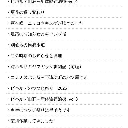
ビバルデ山荘～新体験宿泊棟~vol.4
夏花の遷り変わり
霧ヶ峰 ニッコウキスゲが咲きました
建築のお知らせとキャンプ場
別荘地の簡易水道
この時期のお知らせと管理
対ハルザキヤマガラシ奮闘記（前編）
コノミ製パン所～下諏訪町のパン屋さん
ビバルデのつつじ祭り 2026
ビバルデ山荘～新体験宿泊棟~vol.3
今年のツツジ祭りは早そうです
芝張作業してきました