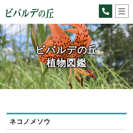
Skip
to
content
ビバルデの丘
植物図鑑
ネコノメソウ